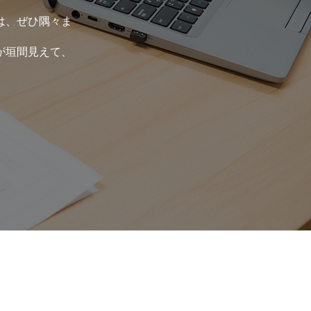
は、ぜひ隅々ま
が垣間見えて、