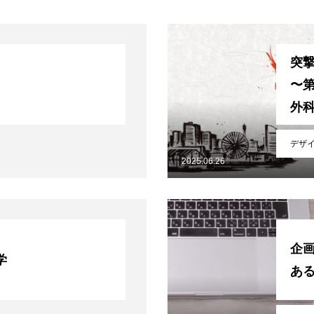
突
〜第
外
デザ
2025.06.26
企
学
あ