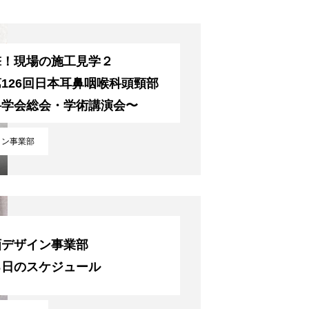
撃！現場の施工見学２
126回日本耳鼻咽喉科頭頸部
科学会総会・学術講演会〜
イン事業部
画デザイン事業部
る日のスケジュール