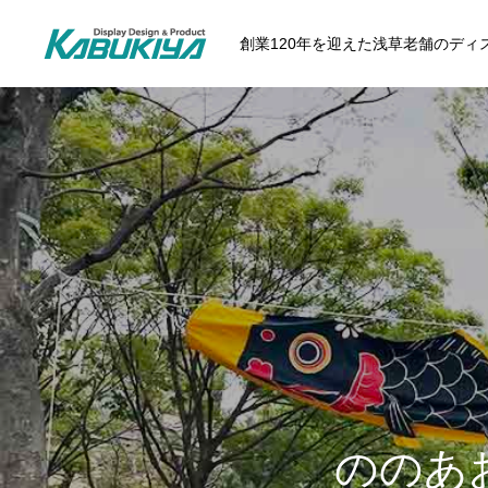
創業120年を迎えた浅草老舗のデ
ののあ