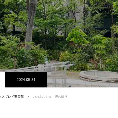
部
2024.05.31
ィスプレイ事業部
ののあおやま 鯉のぼり