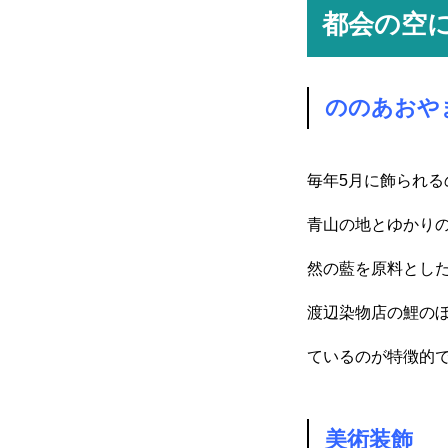
都会の空
ののあおや
毎年5月に飾られ
青山の地とゆかりの
然の藍を原料とし
渡辺染物店の鯉の
ているのが特徴的
美術装飾