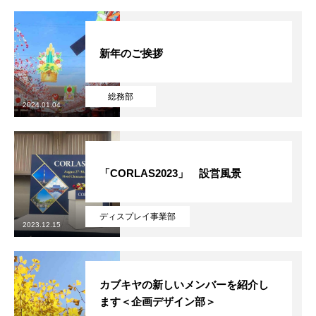
新年のご挨拶
総務部
2024.01.04
「CORLAS2023」 設営風景
ディスプレイ事業部
COMPANY
会社について
2023.12.15
BUSINESS
私たちの仕事
カブキヤの新しいメンバーを紹介し
RECRUITMENT
採用情報
ます＜企画デザイン部＞